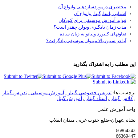
مختصری درموردسازدهنی وانواع آن
آشنایی باسازگیتار وانواع آن
فواید آموزش موسیقی برای کودکان
مدت زمان یادگیری ویولن چقدر است؟
تفاوتهای کیبورد وپیانو به زبان ساده
آیا در سنین بالا میتوان موسیقی یادگرفت؟
این مطلب را به اشتراک بگذارید
برچسب ها:
تدریس خصوصی گیتار
,
آموزش موسیقی
,
تدریس گیتار
,
کلاس گیتار
,
استاد گیتار
,
آموزش گیتار
واحد آموزش علمی
نشانی:تهران-ضلع جنوب غربی میدان انقلاب
66864242
66369447