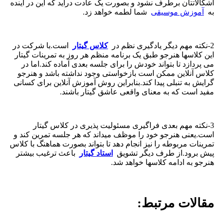
اشکالاتتان برطرف نشود و بصورت یک عادت درآید که این در آینده
به
آموزش موسیقی
شما لطمه خواهد زد.
2-نکته مهم دیگر یادگیری نظم در
کلاس گیتار
است.با شرکت در
این کلاسها هنرجو طبق یک برنامه منظم هر روز به تمرینات گیتار
می پردازد تا بتواند خودش را برای جلسه بعدی آماده کند.اما در
کلاس آنلاین ممکن است بازخواستی وجود نداشته باشد و هنرجو
گرایش به تنبلی پیدا کند.بنابراین روش آموزش آنلاین برای کسانی
مفید است که به معنای واقعی عاشق گیتار باشند.
3-نکته مهم بعدی فراگیری مسئولیت پذیری در کلاس گیتار
است.یعنی هنرجو خود را موظف میداند که هر جلسه تمرین کند و
تمرینات مربوطه را نیز انجام دهد تا بتواند بصورت هماهنگ با کلاس
پیش برود.از طرف دیگر تشویق
استاد گیتار
باعث ترغیب بیشتر
هنرجو به ادامه کلاسها خواهد شد.
مقالات مرتبط: